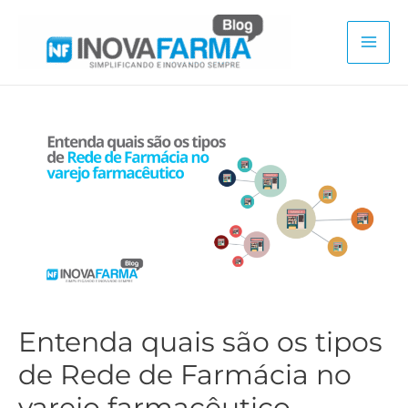
Ir
para
Mai
o
conteúdo
Men
Entenda quais são os tipos
de Rede de Farmácia no
varejo farmacêutico