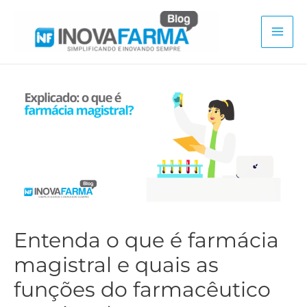
Ir
para
Mai
o
conteúdo
Men
Entenda o que é farmácia
magistral e quais as
funções do farmacêutico