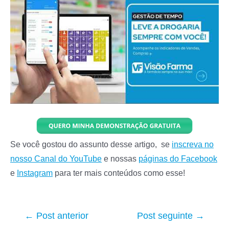
Se você gostou do assunto desse artigo, se
inscreva no
nosso Canal do YouTube
e nossas
páginas do Facebook
e
Instagram
para ter mais conteúdos como esse!
Navegação
←
Post anterior
Post seguinte
→
de