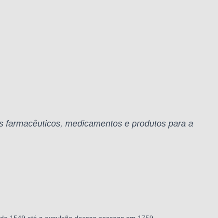
os farmacêuticos, medicamentos e produtos para a
no de 1549 até a expulsão dessas pessoas em 1759.