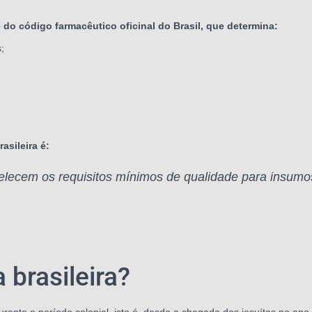
e do código farmacêutico oficinal do Brasil, que determina:
;
asileira é:
abelecem os requisitos mínimos de qualidade para insum
brasileira?
durante o período colonial, isto é, desde a chegada dos jesuítas no a