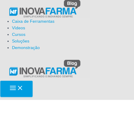
Ir
para
o
Caixa de Ferramentas
conteúdo
Vídeos
Cursos
Soluções
Demonstração
MAIN
MENU