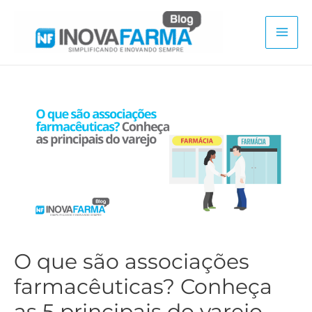
Ir
para
Mai
o
conteúdo
Men
O que são associações
farmacêuticas? Conheça
as 5 principais do varejo