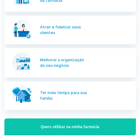
Podemos ajudar a melhorar seus resultados!
Aumentar a
lucratividade
da
farmácia
Atrair e fidelizar
seus
clientes
Melhorar a
organização
do seu negócio
Ter mais tempo
para sua