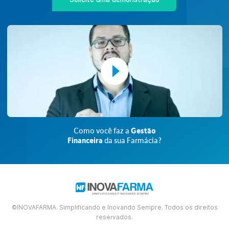
Francisco Júnior Taquarana
Drogaria Bela Vista | Taquarana - AL
Após a utilização do INOVAFARMA pude ter uma visão clara de toda ges
farmácia. A facilidade de executar as atividades é uma das característic
me fez mudar para o INOVAFARMA. Estou muito satisfeito também com
assistência prestada pela empresa revenda Suporti, em especial a Iany
não só implantou o sistema como está de prontidão para qualquer dúv
Indicaria o sistema para qualquer interessado em abrir uma farmácia ou