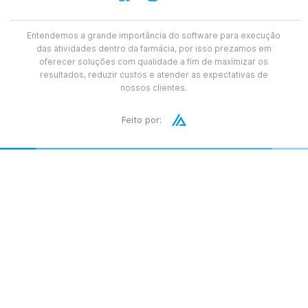
CNPJ 02.433.981/0001-96
Soluções
Gestão de Vendas
Controle de Estoque
Controle Financeiro
Gestão de Performance
Organização Fiscal
Soluções Complementares
Utilitários
Conteúdo