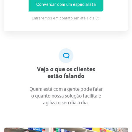
Qual a lucratividade da
sua farmácia?
Quais são os grupos de produtos mais vendidos na farmácia? 
a sua média de desconto? E o seu Ticket Médio? Seu CMV e
equilibrado? O quanto as despesas consomem seu caixa?
O INOVAFARMA te ajuda a acompanhar todos os KPI (indicad
de performance) do negócio, auxiliando na sua tomada de dec
Saiba como