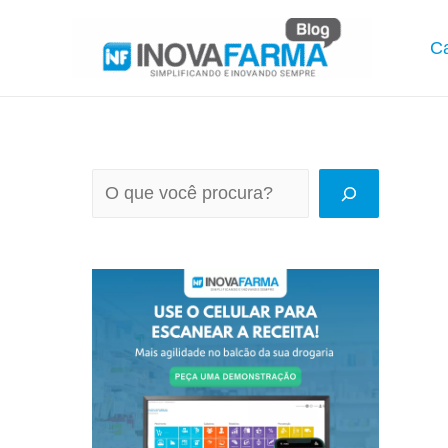
Ir
para
Ca
o
conteúdo
P
e
s
q
u
i
s
a