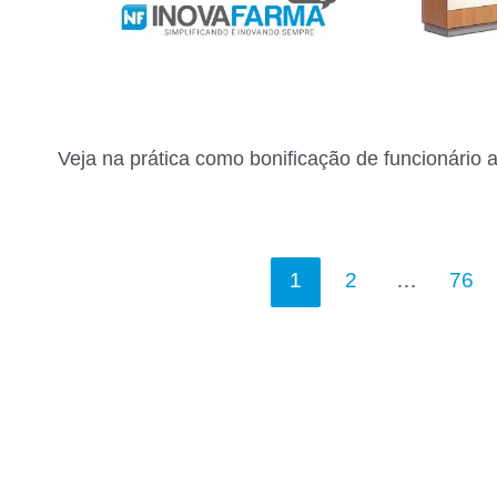
Veja na prática como bonificação de funcionário
Navegação
1
2
…
76
por
posts