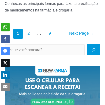
Conheças as principais formas para fazer a precificação
de medicamentos na farmácia e drogaria.
Navegação
1
2
…
9
Next Page
→
por
posts
P
e
s
q
u
i
s
a