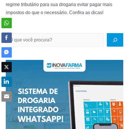
regime tributário para sua drogaria evitar pagar mais
impostos do que o necessário. Confira as dicas!
P
e
s
q
u
i
s
a
r