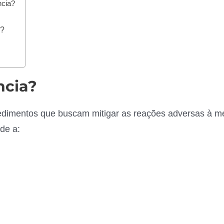
ncia?
a?
ncia?
ocedimentos que buscam mitigar as reações adversas à 
de a: