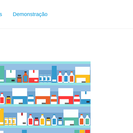
s
Demonstração