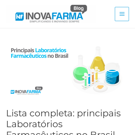
Ir
para
Mai
o
conteúdo
Men
Lista completa: principais
Laboratórios
Farmacêuticos no Brasil