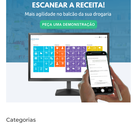
i
s
a
r
Categorias