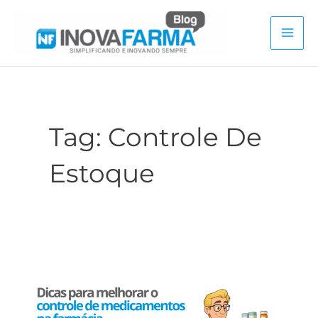
Ir
para
Mai
o
conteúdo
Men
Tag:
Controle De
Estoque