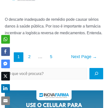
O descarte inadequado de remédio pode causar sérios
danos à saúde pública. Por isso é importante a farmácia
incentivar a logística reversa de medicamentos. Entenda.
Navegação
1
2
…
5
Next Page
→
por
posts
P
e
s
q
u