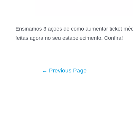
Ensinamos 3 ações de como aumentar ticket méd
feitas agora no seu estabelecimento. Confira!
Navegação
←
Previous Page
por
posts