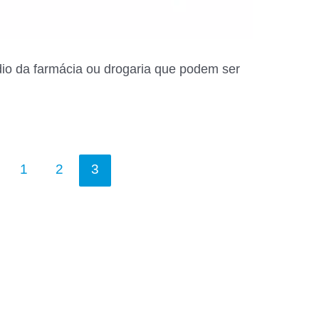
io da farmácia ou drogaria que podem ser
1
2
3