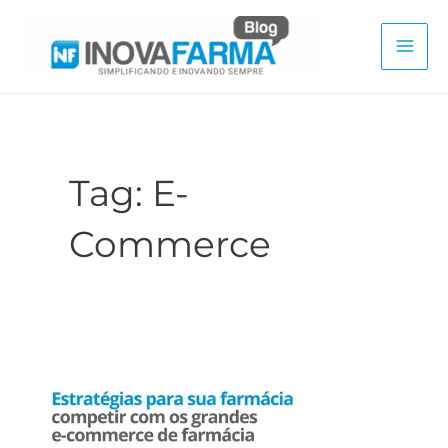
Ir
para
Mai
o
conteúdo
Men
Tag:
E-
Commerce