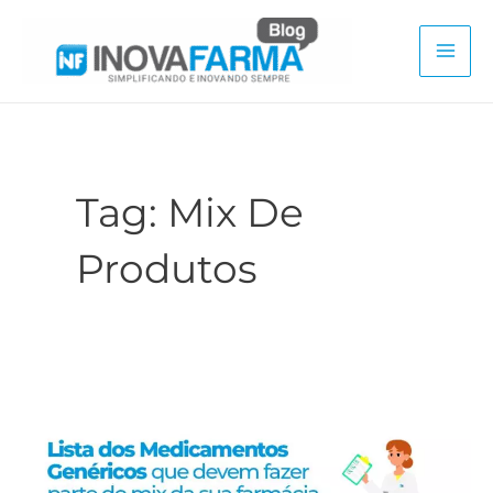
Ir
para
Mai
o
conteúdo
Men
Tag:
Mix De
Produtos