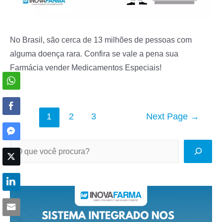
No Brasil, são cerca de 13 milhões de pessoas com
alguma doença rara. Confira se vale a pena sua
Farmácia vender Medicamentos Especiais!
Navegação
1
2
3
Next Page
→
por
posts
P
e
s
q
u