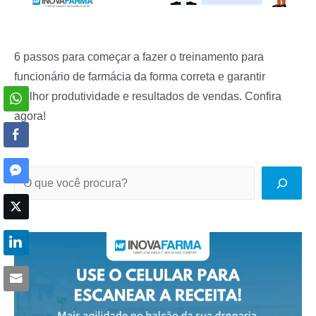
6 passos para começar a fazer o treinamento para
funcionário de farmácia da forma correta e garantir
melhor produtividade e resultados de vendas. Confira
agora!
P
e
s
q
u
i
s