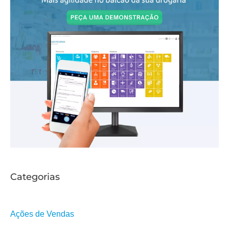
a
r
Categorias
Ações de Vendas