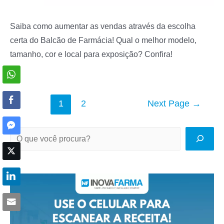
Saiba como aumentar as vendas através da escolha
certa do Balcão de Farmácia! Qual o melhor modelo,
tamanho, cor e local para exposição? Confira!
Navegação
1
2
Next Page
→
por
posts
P
e
s
q
u
i