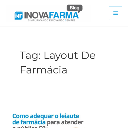
Ir
para
Mai
o
conteúdo
Men
Tag:
Layout De
Farmácia