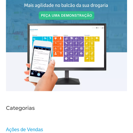
s
a
r
Categorias
Ações de Vendas