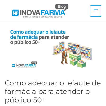
Ir
para
Mai
o
conteúdo
Men
Como adequar o leiaute de
farmácia para atender o
público 50+