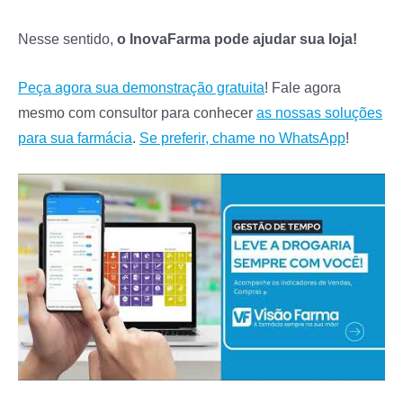
Nesse sentido,
o InovaFarma pode ajudar sua loja!
Peça agora sua demonstração gratuita
! Fale agora
mesmo com consultor para conhecer
as nossas soluções
para sua farmácia
.
Se preferir,
chame no WhatsApp
!