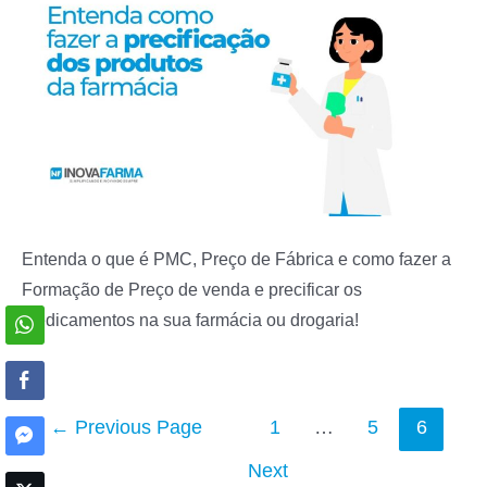
Entenda o que é PMC, Preço de Fábrica e como fazer a
Formação de Preço de venda e precificar os
medicamentos na sua farmácia ou drogaria!
Navegação
←
Previous Page
1
…
5
6
por
Next
posts