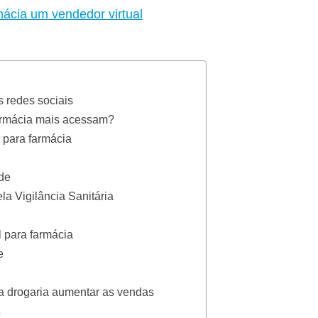
ácia um vendedor virtual
s redes sociais
farmácia mais acessam?
l para farmácia
ade
la Vigilância Sanitária
l para farmácia
e
a drogaria aumentar as vendas