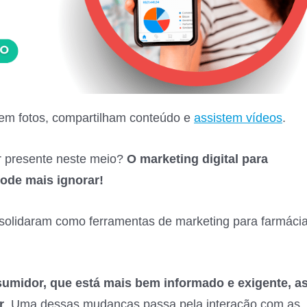
em fotos, compartilham conteúdo e
assistem vídeos
.
r presente neste meio?
O marketing digital para
ode mais ignorar!
nsolidaram como ferramentas de marketing para farmáci
umidor, que está mais bem informado e exigente, a
r
. Uma dessas mudanças passa pela interação com as