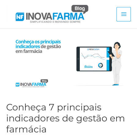
Ir
para
Mai
o
conteúdo
Men
Conheça 7 principais
indicadores de gestão em
farmácia