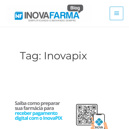
Ir
para
Mai
o
conteúdo
Men
Tag:
Inovapix