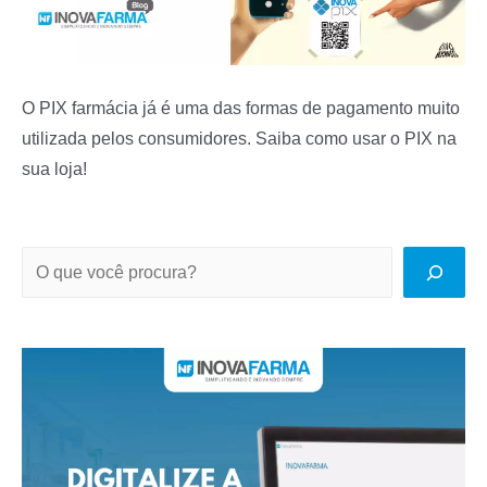
O PIX farmácia já é uma das formas de pagamento muito
utilizada pelos consumidores. Saiba como usar o PIX na
sua loja!
P
e
s
q
u
i
s