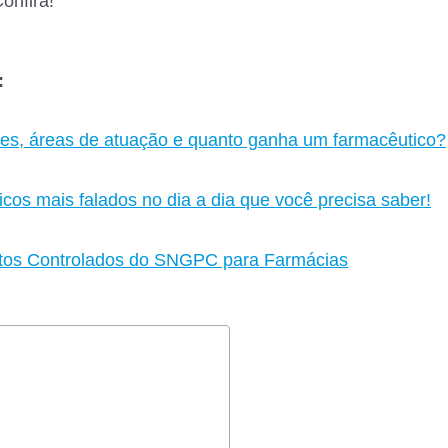
onfira!
:
des, áreas de atuação e quanto ganha um farmacêutico?
os mais falados no dia a dia que você precisa saber!
tos Controlados do SNGPC para Farmácias