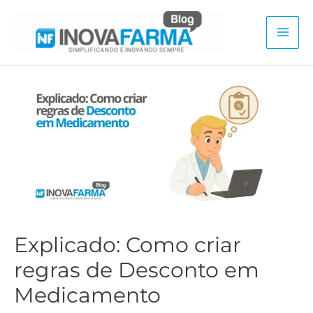
Ir
para
Mai
o
conteúdo
Men
Explicado: Como criar
regras de Desconto em
Medicamento