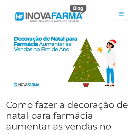
Ir
para
Mai
o
conteúdo
Men
Como fazer a decoração de
natal para farmácia
aumentar as vendas no