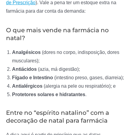
de Prescrição
). Vale a pena ter um estoque extra na
farmácia para dar conta da demanda:
O que mais vende na farmácia no
natal?
Analgésicos
(dores no corpo, indisposição, dores
musculares);
Antiácidos
(azia, má digestão);
Fígado e Intestino
(intestino preso, gases, diarreia);
Antialérgicos
(alergia na pele ou respiratório); e
Protetores solares e hidratantes
.
Entre no “espírito natalino” com a
decoração de natal para farmácia
A dica aqui é partir do princípio que as datas