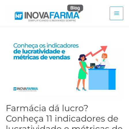
Ir
para
Mai
o
conteúdo
Men
Farmácia dá lucro?
Conheça 11 indicadores de
lucratividade e métricas de