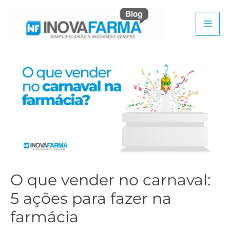
Ir
para
Mai
o
conteúdo
Men
O que vender no carnaval:
5 ações para fazer na
farmácia